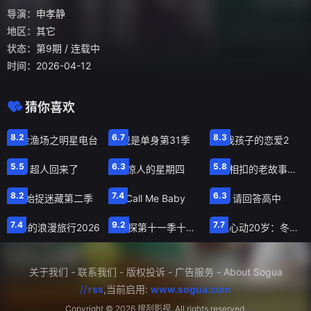
导演：
申孝静
地区：
其它
状态：
第9期
/ 连载中
时间：
2026-04-12
猜你喜欢
第260408期
第260408期
第7期
8.2
6.7
8.3
黄金渔场之明星电台
我是单身第31季
我孩子的恋爱2
第624期
第4期
第260409期
5.5
6.3
5.8
超人回来了
惊人的星期四
环环相扣的老故事第一季
第7期加更
第27期
第9期
8.2
7.4
6.3
开始捉迷藏第二季
Call Me Baby
请回答高中
特别企划
复盘局第6期
20260411四件套
7.4
9.2
7.7
妻子的浪漫旅行2026
大侦探第十一季十年侦心新春演唱会
怦然心动20岁：冬季2026
关于我们
-
联系我们
-
版权投诉
-
广告服务
-
About Sogua
//
rss
,当前启用:
www.sogua.com
Copyright ©
2026 搜刮影视. All rights reserved.