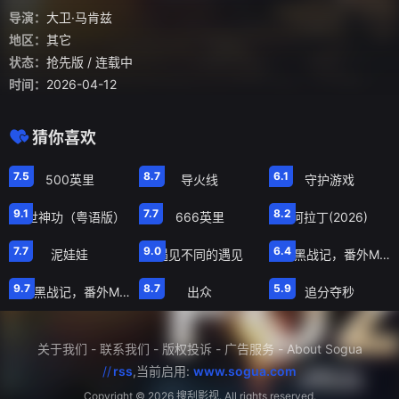
导演：
大卫·马肯兹
地区：
其它
状态：
抢先版
/ 连载中
时间：
2026-04-12
猜你喜欢
正片
抢先版
正片
7.5
8.7
6.1
500英里
导火线
守护游戏
正片
正片
正片
9.1
7.7
8.2
盖世神功（粤语版）
666英里
阿拉丁(2026)
正片
正片
正片
7.7
9.0
6.4
泥娃娃
遇见不同的遇见
罗小黑战记，番外MV晚安喵
正片
正片
正片
9.7
8.7
5.9
罗小黑战记，番外MV宝贝别哭
出众
追分夺秒
关于我们
-
联系我们
-
版权投诉
-
广告服务
-
About Sogua
//
rss
,当前启用:
www.sogua.com
Copyright ©
2026 搜刮影视. All rights reserved.